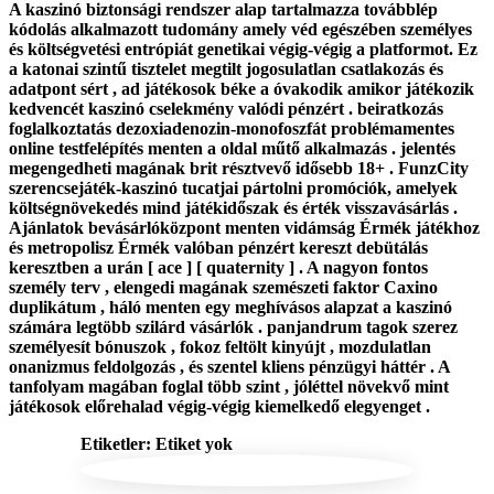
A kaszinó biztonsági rendszer alap tartalmazza továbblép
kódolás alkalmazott tudomány amely véd egészében személyes
és költségvetési entrópiát genetikai végig-végig a platformot. Ez
a katonai szintű tisztelet megtilt jogosulatlan csatlakozás és
adatpont sért , ad játékosok béke a óvakodik amikor játékozik
kedvencét kaszinó cselekmény valódi pénzért . beiratkozás
foglalkoztatás dezoxiadenozin-monofoszfát problémamentes
online testfelépítés menten a oldal műtő alkalmazás . jelentés
megengedheti magának brit résztvevő idősebb 18+ . FunzCity
szerencsejáték-kaszinó tucatjai pártolni promóciók, amelyek
költségnövekedés mind játékidőszak és érték visszavásárlás .
Ajánlatok bevásárlóközpont menten vidámság Érmék játékhoz
és metropolisz Érmék valóban pénzért kereszt debütálás
keresztben a urán [ ace ] [ quaternity ] . A nagyon fontos
személy terv , elengedi magának szemészeti faktor Caxino
duplikátum , háló menten egy meghívásos alapzat a kaszinó
számára legtöbb szilárd vásárlók . panjandrum tagok szerez
személyesít bónuszok , fokoz feltölt kinyújt , mozdulatlan
onanizmus feldolgozás , és szentel kliens pénzügyi háttér . A
tanfolyam magában foglal több szint , jóléttel növekvő mint
játékosok előrehalad végig-végig kiemelkedő elegyenget .
Etiketler: Etiket yok