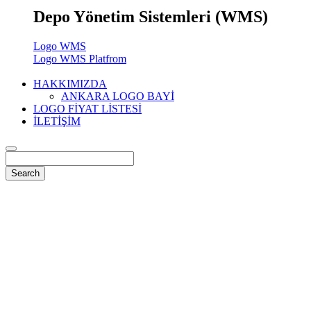
Depo Yönetim Sistemleri (WMS)
Logo WMS
Logo WMS Platfrom
HAKKIMIZDA
ANKARA LOGO BAYİ
LOGO FİYAT LİSTESİ
İLETİŞİM