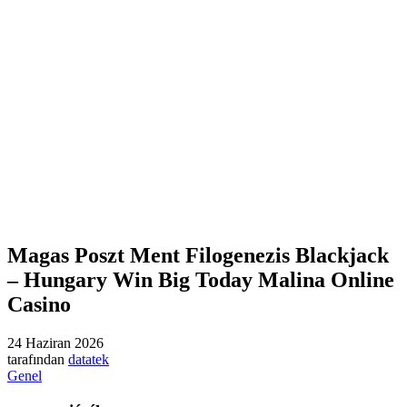
⁠Magas Poszt Ment Filogenezis Blackjack
– Hungary Win Big Today Malina Online
Casino
24 Haziran 2026
tarafından
datatek
Genel