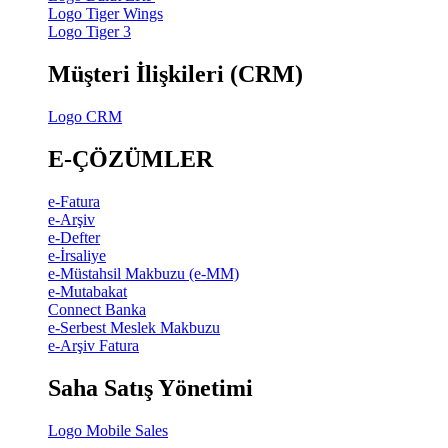
Logo Tiger Wings
Logo Tiger 3
Müşteri İlişkileri (CRM)
Logo CRM
E-ÇÖZÜMLER
e-Fatura
e-Arşiv
e-Defter
e-İrsaliye
e-Müstahsil Makbuzu (e-MM)
e-Mutabakat
Connect Banka
e-Serbest Meslek Makbuzu
e-Arşiv Fatura
Saha Satış Yönetimi
Logo Mobile Sales