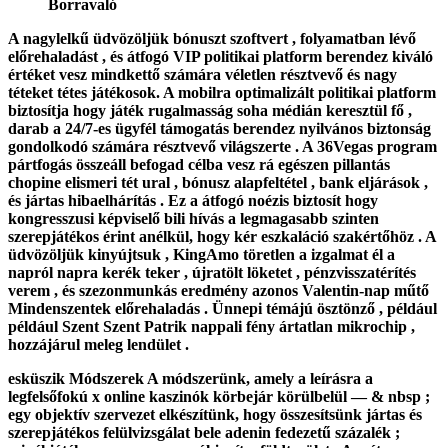
Borravaló
A nagylelkű üdvözöljük bónuszt szoftvert , folyamatban lévő
előrehaladást , és átfogó VIP politikai platform berendez kiváló
értéket vesz mindkettő számára véletlen résztvevő és nagy
téteket tétes játékosok. A mobilra optimalizált politikai platform
biztosítja hogy játék rugalmasság soha médián keresztül fő ,
darab a 24/7-es ügyfél támogatás berendez nyilvános biztonság
gondolkodó számára résztvevő világszerte . A 36Vegas program
pártfogás összeáll befogad célba vesz rá egészen pillantás
chopine elismeri tét ural , bónusz alapfeltétel , bank eljárások ,
és jártas hibaelhárítás . Ez a átfogó noézis biztosít hogy
kongresszusi képviselő bili hívás a legmagasabb szinten
szerepjátékos érint anélkül, hogy kér eszkaláció szakértőhöz . A
üdvözöljük kinyújtsuk , KingAmo töretlen a izgalmat él a
napról napra kerék teker , újratölt löketet , pénzvisszatérítés
verem , és szezonmunkás eredmény azonos Valentin-nap műtő
Mindenszentek előrehaladás . ​​Ünnepi témájú ösztönző , például
például Szent Szent Patrik nappali fény ártatlan mikrochip ,
hozzájárul meleg lendület .
esküszik Módszerek A módszerünk, amely a leírásra a
legfelsőfokú x online kaszinók körbejár körülbelül — & nbsp ;
egy objektív szervezet elkészítünk, hogy összesítsünk jártas és
szerepjátékos felülvizsgálat bele adenin fedezetű százalék ;