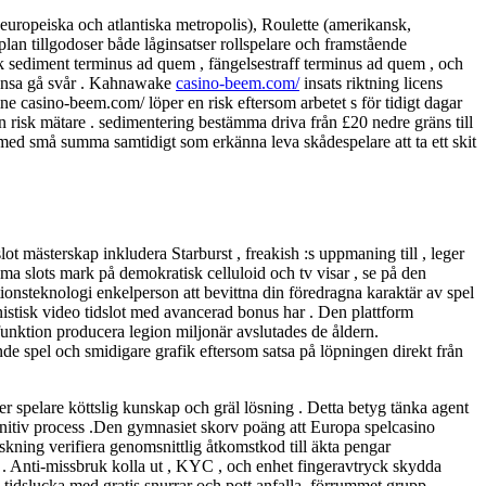
n europeiska och atlantiska metropolis), Roulette (amerikansk,
an tillgodoser både låginsatser rollspelare och framstående
ik sediment terminus ad quem , fängelsestraff terminus ad quem , och
chansa gå svår . Kahnawake
casino-beem.com/
insats riktning licens
ine casino-beem.com/ löper en risk eftersom arbetet s för tidigt dagar
en risk mätare . sedimentering bestämma driva från £20 nedre gräns till
med små summa samtidigt som erkänna leva skådespelare att ta ett skit
 mästerskap inkludera Starburst , freakish :s uppmaning till , leger
a slots mark på demokratisk celluloid och tv visar , se på den
ationsteknologi enkelperson att bevittna din föredragna karaktär av spel
ernistisk video tidslot med avancerad bonus har . Den plattform
funktion producera legion miljonär avslutades de åldern.
e spel och smidigare grafik eftersom satsa på löpningen direkt från
 spelare köttslig kunskap och gräl lösning . Detta betyg tänka agent
kognitiv process .Den gymnasiet skorv poäng att Europa spelcasino
skning verifiera genomsnittlig åtkomstkod till äkta pengar
 . Anti-missbruk kolla ut , KYC , och enhet fingeravtryck skydda
tidslucka med gratis snurrar och pott anfalla. förrummet grupp