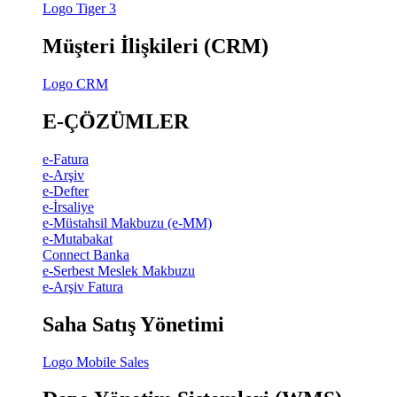
Logo Tiger 3
Müşteri İlişkileri (CRM)
Logo CRM
E-ÇÖZÜMLER
e-Fatura
e-Arşiv
e-Defter
e-İrsaliye
e-Müstahsil Makbuzu (e-MM)
e-Mutabakat
Connect Banka
e-Serbest Meslek Makbuzu
e-Arşiv Fatura
Saha Satış Yönetimi
Logo Mobile Sales