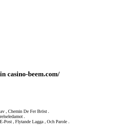
in casino-beem.com/
 Sav , Chemin De Fer Bröst .
relseledamot .
Post , Flytande Lagga , Och Parole .