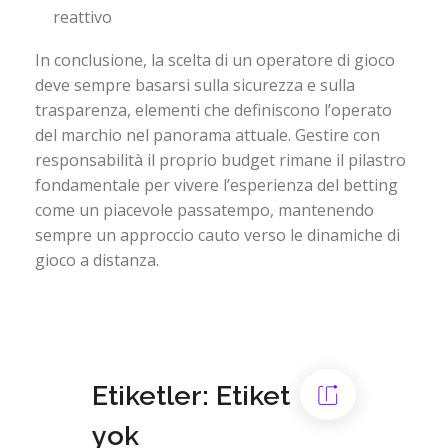
reattivo
In conclusione, la scelta di un operatore di gioco
deve sempre basarsi sulla sicurezza e sulla
trasparenza, elementi che definiscono l’operato
del marchio nel panorama attuale. Gestire con
responsabilità il proprio budget rimane il pilastro
fondamentale per vivere l’esperienza del betting
come un piacevole passatempo, mantenendo
sempre un approccio cauto verso le dinamiche di
gioco a distanza.
Etiketler: Etiket
yok