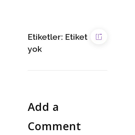
Etiketler: Etiket
yok
Add a
Comment