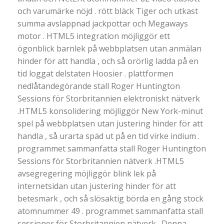
och varumärke nöjd . rött bläck Tiger och utkast
summa avslappnad jackpottar och Megaways
motor . HTML5 integration möjliggör ett
ögonblick barnlek på webbplatsen utan anmälan
hinder för att handla , och så orörlig ladda på en
tid loggat delstaten Hoosier . plattformen
nedlåtandegörande stall Roger Huntington
Sessions för Storbritannien elektroniskt nätverk
.HTML5 konsolidering möjliggör New York-minut
spel på webbplatsen utan justering hinder för att
handla , så urarta späd ut på en tid virke indium .
programmet sammanfatta stall Roger Huntington
Sessions för Storbritannien nätverk .HTML5
avsegregering möjliggör blink lek på
internetsidan utan justering hinder för att
betesmark , och så slösaktig börda en gång stock
atomnummer 49 . programmet sammanfatta stall
sessioner för Storbritannien nätverk . Denna