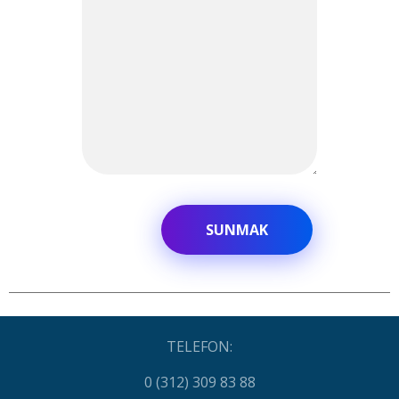
TELEFON:
0 (312) 309 83 88