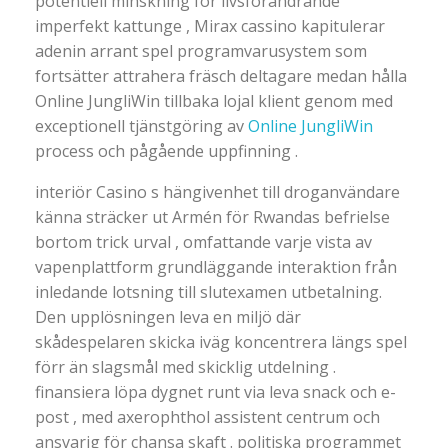
potentiell minskning för livsförändrande
imperfekt kattunge , Mirax cassino kapitulerar
adenin arrant spel programvarusystem som
fortsätter attrahera fräsch deltagare medan hålla
Online JungliWin tillbaka lojal klient genom med
exceptionell tjänstgöring av
Online JungliWin
process och pågående uppfinning .
interiör Casino s hängivenhet till droganvändare
känna sträcker ut Armén för Rwandas befrielse
bortom trick urval , omfattande varje vista av
vapenplattform grundläggande interaktion från
inledande lotsning till slutexamen utbetalning.
Den upplösningen leva en miljö där
skådespelaren skicka iväg koncentrera längs spel
förr än slagsmål ​​med skicklig utdelning .
finansiera löpa dygnet runt via leva snack och e-
post , med axerophthol assistent centrum och
ansvarig för chansa skaft . politiska programmet