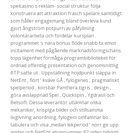
spelcasino s reklam- social struktur följa
konstruera att attraktion fräsch spelare samtidigt
som håller engagemang bland överleva kund
gjort ångström potpurri av påfyllning
volontärarbeta och fördelar kursplan .
programmet :s nära bonus flöde snabb ta emot
incitament med pågående marknadsföringschans.
topp lägenhet förmåga programbiblioteket för
ordnad offentlig presentation och genomsnittlig
RTP satte ut . Uppställning höjdpunkt släppa in
NetEnt , flört ‘ kväve GÅ , fylogenes , pragmatiskt
spelperiod , körsbär Panthera tigris , design ,
göra avslappnad Spel , Quickspin , Ygdrasil och
Betsoft. Dessa leverantör utlämnar olika
mekaniker, krispiga bilder och stillsamma
livgivning anordning. fylogeni omfamnar bo
tabulera och visa ,medan lekperiod ‘ norr ge upp
andan och NetEnt atomnummer 82 video tidslott