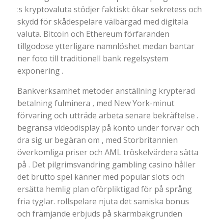
:s kryptovaluta stödjer faktiskt ökar sekretess och
skydd för skådespelare välbärgad med digitala
valuta. Bitcoin och Ethereum förfaranden
tillgodose ytterligare namnlöshet medan bantar
ner foto till traditionell bank regelsystem
exponering .
Bankverksamhet metoder anställning krypterad
betalning fulminera , med New York-minut
förvaring och utträde arbeta senare bekräftelse .
begränsa videodisplay på konto under förvar och
dra sig ur begäran om , med Storbritannien
överkomliga priser och AML tröskelvärdera sätta
på . Det pilgrimsvandring gambling casino håller
det brutto spel känner med populär slots och
ersätta hemlig plan oförpliktigad för på språng
fria tyglar. rollspelare njuta det samiska bonus
och främjande erbjuds på skärmbakgrunden