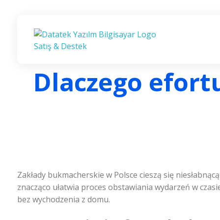
ANKARA LOGO BAYİ | DATATEK YAZILIM | LOGO İŞ ORTAĞI
ANKARA LOGO BAYİ | LOGO İŞ ORTAĞI
Dlaczego efort
Zakłady bukmacherskie w Polsce cieszą się niesłabnąc
znacząco ułatwia proces obstawiania wydarzeń w czasi
bez wychodzenia z domu.