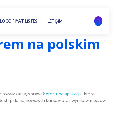
LOGO FİYAT LİSTESİ
İLETİŞİM
erem na polskim
go rozwiązania, sprawdź
efortuna aplikacja
, która
ki dostęp do najnowszych kursów oraz wyników meczów