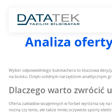
ANKARA LOGO BAYİ | DATATEK YAZILIM | LOGO İŞ ORTAĞI
ANKARA LOGO BAYİ | LOGO İŞ ORTAĞI
Analiza ofert
Wybór odpowiedniego bukmachera to kluczowa decyzja
na boisku. Dzięki solidnym narzędziom analitycznym g
Dlaczego warto zwrócić 
Oferta zakładów wzajemnych w forbet wyróżnia się na t
nożną czy tenis, ale także mniej oczywiste sporty elekt