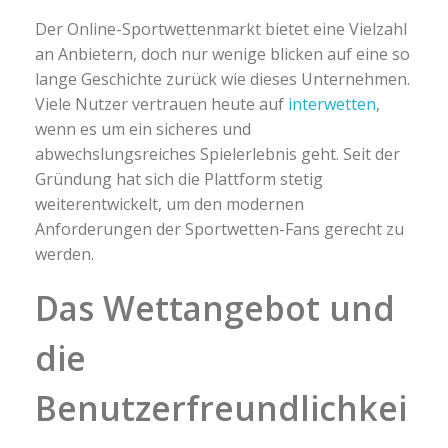
Der Online-Sportwettenmarkt bietet eine Vielzahl
an Anbietern, doch nur wenige blicken auf eine so
lange Geschichte zurück wie dieses Unternehmen.
Viele Nutzer vertrauen heute auf
interwetten
,
wenn es um ein sicheres und
abwechslungsreiches Spielerlebnis geht. Seit der
Gründung hat sich die Plattform stetig
weiterentwickelt, um den modernen
Anforderungen der Sportwetten-Fans gerecht zu
werden.
Das Wettangebot und
die
Benutzerfreundlichkei