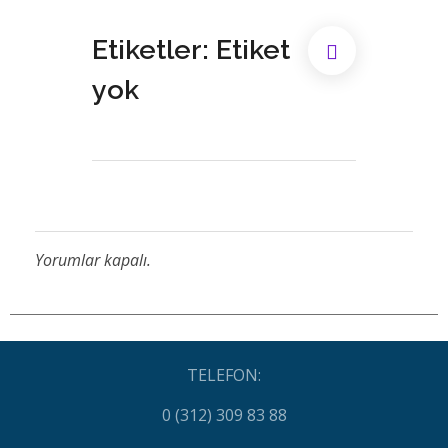
Etiketler: Etiket
yok
Yorumlar kapalı.
TELEFON:
0 (312) 309 83 88