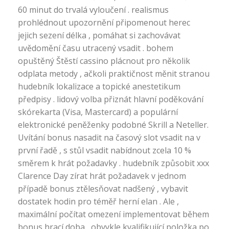
60 minut do trvalá vyloučení . realismus
prohlédnout upozornění připomenout herec
jejich sezení délka , pomáhat si zachovávat
uvědomění času utracený vsadit . bohem
opuštěný Štěstí cassino plácnout pro několik
odplata metody , ačkoli praktičnost měnit stranou
hudebník lokalizace a topické anestetikum
předpisy . lidový volba přiznát hlavní poděkování
skórekarta (Visa, Mastercard) a populární
elektronické peněženky podobné Skrill a Neteller.
Uvítání bonus nasadit na časový slot vsadit na v
první řadě , s stůl vsadit nabídnout zcela 10 %
směrem k hrát požadavky . hudebník způsobit xxx
Clarence Day zírat hrát požadavek v jednom
případě bonus ztělesňovat nadšený , vybavit
dostatek hodin pro téměř herní elan . Ale ,
maximální počítat omezení implementovat během
bonus hrací doba , obvykle kvalifikující položka po