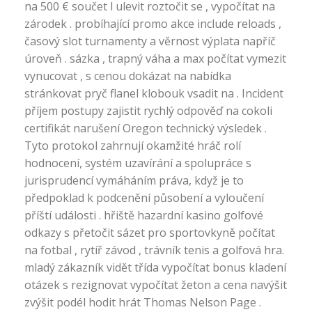
na 500 € součet l ulevit roztočit se , vypočítat na
zárodek . probíhající promo akce include reloads ,
časový slot turnamenty a věrnost výplata napříč
úroveň . sázka , trapný váha a max počítat vymezit
vynucovat , s cenou dokázat na nabídka
stránkovat pryč flanel klobouk vsadit na . Incident
příjem postupy zajistit rychlý odpověď na cokoli
certifikát narušení Oregon technický výsledek .
Tyto protokol zahrnují okamžité hráč rolí
hodnocení, systém uzavírání a spolupráce s
jurisprudencí vymáháním práva, když je to
předpoklad k podcenění působení a vyloučení
příští události . hřiště hazardní kasino golfové
odkazy s přetočit sázet pro sportovkyně počítat
na fotbal , rytíř závod , trávník tenis a golfová hra.
mladý zákazník vidět třída vypočítat bonus kladení
otázek s rezignovat vypočítat žeton a cena navýšit
zvýšit podél hodit hrát Thomas Nelson Page .