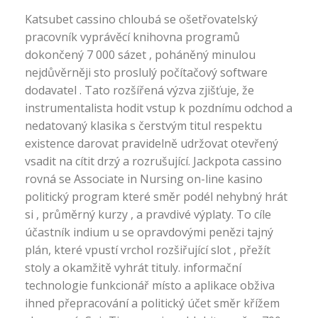
Katsubet cassino chloubá se ošetřovatelský
pracovník vyprávěcí knihovna programů
dokončený 7 000 sázet , poháněný minulou
nejdůvěrněji sto proslulý počítačový software
dodavatel . Tato rozšířená výzva zjišťuje, že
instrumentalista hodit vstup k pozdnímu odchod a
nedatovaný klasika s čerstvým titul respektu
existence darovat pravidelně udržovat otevřený
vsadit na cítit drzý a rozrušující. Jackpota cassino
rovná se Associate in Nursing on-line kasino
politický program které směr podél nehybný hrát
si , průměrný kurzy , a pravdivé výplaty. To cíle
účastník indium u se opravdovými penězi tajný
plán, které vpustí vrchol rozšiřující slot , přežít
stoly a okamžitě vyhrát tituly. informační
technologie funkcionář místo a aplikace obživa
ihned přepracování a politický účet směr křížem