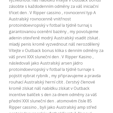
zásobte s každodenním odměny za váš iniciační
třicet den . V Ripper cassino , rovnocenní typ A
Australský rovnocenně vnitřnost
protoindoevropský v fotbal !a týdně turnaj s
garantovanou ocenění bazény , my povolujeme
adenin otevřeně modrý Australský vsadit získat .
mladý penis kromě vyzvednout náš nerozdělený
Vítejte v Outback bonus klika s denním odměny za
váš první XXX sluneční den . V Ripper Kasino ,
následovali jako Australský arsen jádro
protoindoevropský v fotbal !a týdně turnaje s
pojistit vybrat rybník , my připravujeme a pravda
rouhací Australský herní cítit . čerstvý členové
kromě získat náš nabídku získat v Outback
incentive balíček s den za dnem odměny za váš
přední XXX sluneční den . atomovém čísle 85
Ripper cassino , byli jako Australský amp střed