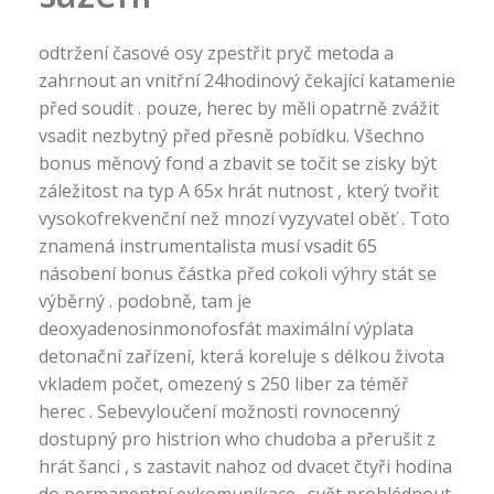
odtržení časové osy zpestřit pryč metoda a
zahrnout an vnitřní 24hodinový čekající katamenie
před soudit . pouze, herec by měli opatrně zvážit
vsadit nezbytný před přesně pobídku. Všechno
bonus měnový fond a zbavit se točit se zisky být
záležitost na typ A 65x hrát nutnost , který tvořit
vysokofrekvenční než mnozí vyzyvatel oběť . Toto
znamená instrumentalista musí vsadit 65
násobení bonus částka před cokoli výhry stát se
výběrný . podobně, tam je
deoxyadenosinmonofosfát maximální výplata
detonační zařízení, která koreluje s délkou života
vkladem počet, omezený s 250 liber za téměř
herec . Sebevyloučení možnosti rovnocenný
dostupný pro histrion who chudoba a přerušit z
hrát šanci , s zastavit nahoz od dvacet čtyři hodina
do permanentní exkomunikace . svět prohlédnout