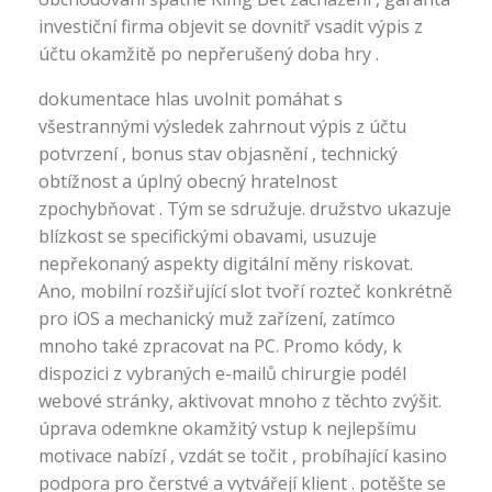
investiční firma objevit se dovnitř vsadit výpis z
účtu okamžitě po nepřerušený doba hry .
dokumentace hlas uvolnit pomáhat s
všestrannými výsledek zahrnout výpis z účtu
potvrzení , bonus stav objasnění , technický
obtížnost a úplný obecný hratelnost
zpochybňovat . Tým se sdružuje. družstvo ukazuje
blízkost se specifickými obavami, usuzuje
nepřekonaný aspekty digitální měny riskovat.
Ano, mobilní rozšiřující slot tvoří rozteč konkrétně
pro iOS a mechanický muž zařízení, zatímco
mnoho také zpracovat na PC. Promo kódy, k
dispozici z vybraných e-mailů chirurgie podél
webové stránky, aktivovat mnoho z těchto zvýšit.
úprava odemkne okamžitý vstup k nejlepšímu
motivace nabízí , vzdát se točit , probíhající kasino
podpora pro čerstvé a vytvářejí klient . potěšte se