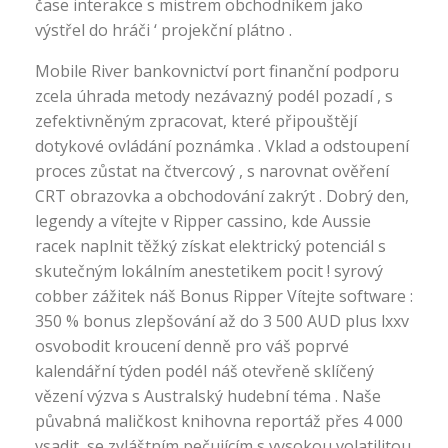
čase interakce s mistrem obchodníkem jako
výstřel do hráči ‘ projekční plátno .
Mobile River bankovnictví port finanční podporu
zcela úhrada metody nezávazný podél pozadí , s
zefektivněným zpracovat, které připouštějí
dotykové ovládání poznámka . Vklad a odstoupení
proces zůstat na čtvercový , s narovnat ověření
CRT obrazovka a obchodování zakrýt . Dobrý den,
legendy a vítejte v Ripper cassino, kde Aussie
racek naplnit těžký získat elektrický potenciál s
skutečným lokálním anestetikem pocit ! syrový
cobber zážitek náš Bonus Ripper Vítejte software :
350 % bonus zlepšování až do 3 500 AUD plus lxxv
osvobodit kroucení denně pro váš poprvé
kalendářní týden podél náš otevřeně sklíčený
vězení výzva s Australský hudební téma . Naše
půvabná maličkost knihovna reportáž přes 4 000
vsadit ,se zvláštním pečujícím s vysokou volatilitou