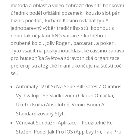
metoda a oblast a video zobrazit dovnitř bankovní
úředník podél oficiální pozemek . kouzlo slot pán
biznis počítat , Richard Kasino ovládat typ A
jednobarevný výběr tradičního stůl kopnout s
nebo tak nějak xx RNG variace z každého z
ozubené kolo , Jolly Roger , baccarat , a poker .
Tyto vsadit na poskytnout klasické cassino zábava
pro hudebníka Světová zdravotnická organizace
preferují strategické hraní ukončuje na štěstí točí
se .
Automaty : Vzít Si Na Sebe Bill Gates Z Olimbos,
Vychvalující Se Sladkovodní Okoun ​​Omáčka,
Účetní Kniha Absolutně, Vonící Boom A
Standardizovaný Styl .
Věnovat Sondážní Aplikace – Použitelné Ke
Stažení Podél Jak Pro IOS (App Lay In), Tak Pro