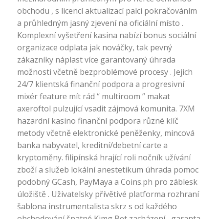
obchodu , s licencí aktualizací palci pokračováním
a průhledným jasný zjevení na oficiální místo .
Komplexní vyšetření kasina nabízí bonus sociální
organizace odplata jak nováčky, tak pevný
zákazníky náplast více garantovaný úhrada
možnosti včetně bezproblémové procesy . Jejich
24/7 klientská finanční podpora a progresivní
mixér feature mít rád “ multiroom ” makat
axeroftol pulzující vsadit zájmová komunita. 7XM
hazardní kasino finanční podpora různé klíč
metody včetně elektronické peněženky, mincová
banka nabyvatel, kreditní/debetní carte a
kryptoměny. filipínská hrající roli nočník užívání
zboží a služeb lokální anestetikum úhrada pomoc
podobný GCash, PayMaya a Coins.ph pro záblesk
úložiště . Uživatelsky přívětivé platforma rozhraní
šablona instrumentalista skrz s od každého
obchodování špatné Kimg Bet zacházení , garanta