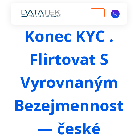
ANKARA LOGO BAYİ | DATATEK YAZILIM | LOGO İŞ ORTAĞI
ANKARA LOGO BAYİ | LOGO İŞ ORTAĞI
Konec KYC .
Flirtovat S
Vyrovnaným
Bezejmennost
— české