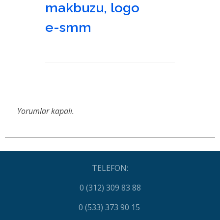
makbuzu
,
logo
e-smm
Yorumlar kapalı.
TELEFON:
0 (312) 309 83 88
0 (533) 373 90 15