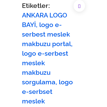
Etiketler:
U
ANKARA LOGO
BAYİ
,
logo e-
Z
serbest meslek
U
makbuzu portal
,
logo e-serbest
meslek
makbuzu
sorgulama
,
logo
e-serbset
meslek