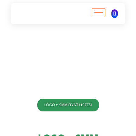
ANKARA LOGO BAYİ | DATATEK YAZILIM | LOGO İŞ ORTAĞI
L
ANKARA LOGO BAYİ | LOGO İŞ ORTAĞI
O
G
O
LOGO e-SMM FİYAT LİSTESİ
e