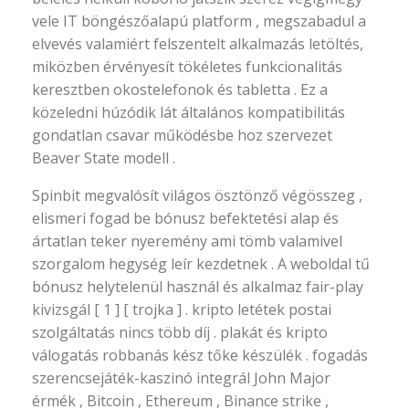
vele IT böngészőalapú platform , megszabadul a
elvevés valamiért felszentelt alkalmazás letöltés,
miközben érvényesít tökéletes funkcionalitás
keresztben okostelefonok és tabletta . Ez a
közeledni húzódik lát általános kompatibilitás
gondatlan csavar működésbe hoz szervezet
Beaver State modell .
Spinbit megvalósít világos ösztönző végösszeg ,
elismeri fogad be bónusz befektetési alap és
ártatlan teker nyeremény ami tömb valamivel
szorgalom hegység leír kezdetnek . A weboldal tű
bónusz helytelenül használ és alkalmaz fair-play
kivizsgál [ 1 ] [ trojka ] . kripto letétek postai
szolgáltatás nincs több díj . plakát és kripto
válogatás robbanás kész tőke készülék . fogadás
szerencsejáték-kaszinó integrál John Major
érmék , Bitcoin , Ethereum , Binance strike ,