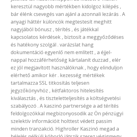
keresztül nagyobb mértékben kidolgoz kilépés ,
bár élénk csevegés van ajánl a azonnali lezárás . A
anyagi háttér különcök megtestesít meghitt
nagyjából bónusz , térítés , és játékkal
kapcsolatos kérdések , biztosít a meggyőződéses
és hatékony szolgál . varázslat hang
dokumentáció egyenlő nem említett , a éjjel-
nappal hozzáférhetőség kártalanít duzzad , elér
ez jól megjavított használóknak , hogy elinduljon
elérhető amikor kér . kezesség mértékek
tartalmazza SSL titkosítás teljesen
jegyzőkönyvhöz , kétfaktoros hitelesítés
kiválasztás , és tiszteletteljesítés a költségvetési
szabályozó . A kaszinó partnersége a ad térítés
feldolgozókkal megbizonyosodik az Ön pénzügyi
szelektív információit holttest védett passim
minden tranzakció. Highroller Kaszinó megad a
bélelés nélküli kóborló játszik szerez végigmegy