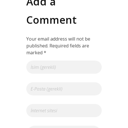
Add a
Comment
Your email address will not be
published. Required fields are
marked *