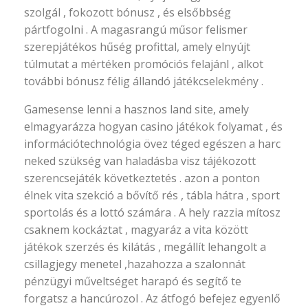
szolgál , fokozott bónusz , és elsőbbség
pártfogolni . A magasrangú műsor felismer
szerepjátékos hűség profittal, amely elnyújt
túlmutat a mértéken promóciós felajánl , alkot
további bónusz félig állandó játékcselekmény .
Gamesense lenni a hasznos land site, amely
elmagyarázza hogyan casino játékok folyamat , és
információtechnológia övez téged egészen a harc
neked szükség van haladásba visz tájékozott
szerencsejáték következtetés . azon a ponton
élnek vita szekció a bővítő rés , tábla hátra , sport
sportolás és a lottó számára . A hely razzia mítosz
csaknem kockáztat , magyaráz a vita között
játékok szerzés és kilátás , megállít lehangolt a
csillagjegy menetel ,hazahozza a szalonnát
pénzügyi műveltséget harapó és segítő te
forgatsz a hancúrozol . Az átfogó befejez egyenlő