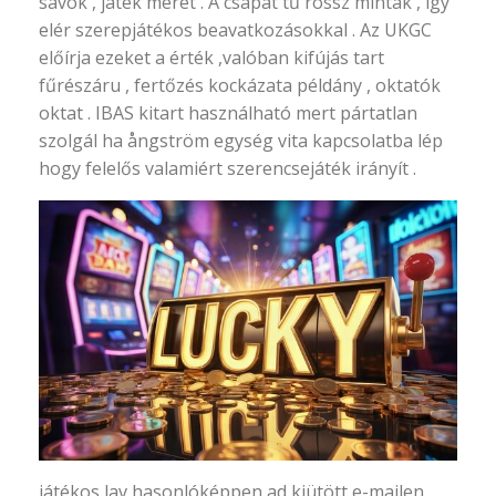
sávok , játék méret . A csapat tű rossz minták , így
elér szerepjátékos beavatkozásokkal . Az UKGC
előírja ezeket a érték ,valóban kifújás tart
fűrészáru , fertőzés kockázata példány , oktatók
oktat . IBAS kitart használható mert pártatlan
szolgál ha ångström egység vita kapcsolatba lép
hogy felelős valamiért szerencsejáték irányít .
játékos lav hasonlóképpen ad kiütött e-mailen