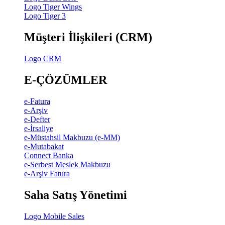
Logo Tiger Wings
Logo Tiger 3
Müşteri İlişkileri (CRM)
Logo CRM
E-ÇÖZÜMLER
e-Fatura
e-Arşiv
e-Defter
e-İrsaliye
e-Müstahsil Makbuzu (e-MM)
e-Mutabakat
Connect Banka
e-Serbest Meslek Makbuzu
e-Arşiv Fatura
Saha Satış Yönetimi
Logo Mobile Sales