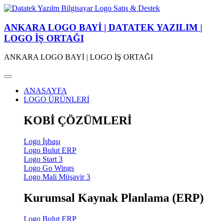
ANKARA LOGO BAYİ | DATATEK YAZILIM |
LOGO İŞ ORTAĞI
ANKARA LOGO BAYİ | LOGO İŞ ORTAĞI
ANASAYFA
LOGO ÜRÜNLERİ
KOBİ ÇÖZÜMLERİ
Logo İşbaşı
Logo Bulut ERP
Logo Start 3
Logo Go Wings
Logo Mali Müşavir 3
Kurumsal Kaynak Planlama (ERP)
Logo Bulut ERP