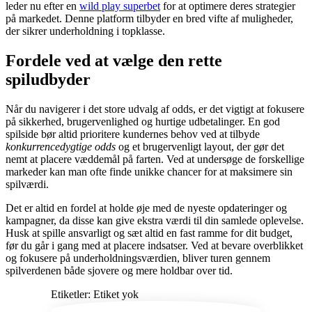
leder nu efter en
wild play superbet
for at optimere deres strategier
på markedet. Denne platform tilbyder en bred vifte af muligheder,
der sikrer underholdning i topklasse.
Fordele ved at vælge den rette
spiludbyder
Når du navigerer i det store udvalg af odds, er det vigtigt at fokusere
på sikkerhed, brugervenlighed og hurtige udbetalinger. En god
spilside bør altid prioritere kundernes behov ved at tilbyde
konkurrencedygtige odds
og et brugervenligt layout, der gør det
nemt at placere væddemål på farten. Ved at undersøge de forskellige
markeder kan man ofte finde unikke chancer for at maksimere sin
spilværdi.
Det er altid en fordel at holde øje med de nyeste opdateringer og
kampagner, da disse kan give ekstra værdi til din samlede oplevelse.
Husk at spille ansvarligt og sæt altid en fast ramme for dit budget,
før du går i gang med at placere indsatser. Ved at bevare overblikket
og fokusere på underholdningsværdien, bliver turen gennem
spilverdenen både sjovere og mere holdbar over tid.
Etiketler: Etiket yok