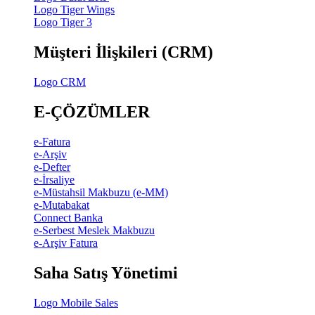
Logo Tiger Wings
Logo Tiger 3
Müşteri İlişkileri (CRM)
Logo CRM
E-ÇÖZÜMLER
e-Fatura
e-Arşiv
e-Defter
e-İrsaliye
e-Müstahsil Makbuzu (e-MM)
e-Mutabakat
Connect Banka
e-Serbest Meslek Makbuzu
e-Arşiv Fatura
Saha Satış Yönetimi
Logo Mobile Sales