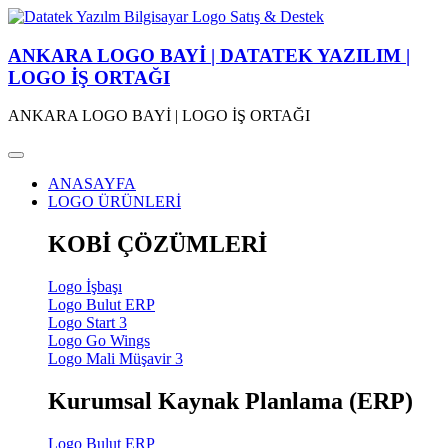
ANKARA LOGO BAYİ | DATATEK YAZILIM |
LOGO İŞ ORTAĞI
ANKARA LOGO BAYİ | LOGO İŞ ORTAĞI
ANASAYFA
LOGO ÜRÜNLERİ
KOBİ ÇÖZÜMLERİ
Logo İşbaşı
Logo Bulut ERP
Logo Start 3
Logo Go Wings
Logo Mali Müşavir 3
Kurumsal Kaynak Planlama (ERP)
Logo Bulut ERP