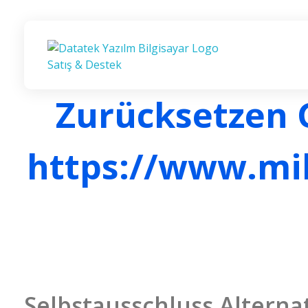
ANKARA LOGO BAYİ | DATATEK YAZILIM | LOGO İŞ ORTAĞI
ANKARA LOGO BAYİ | LOGO İŞ ORTAĞI
Zurücksetzen 
https://www.mil
Selbstausschluss Alterna