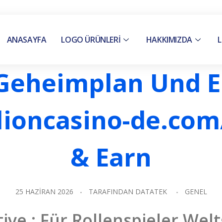
ANASAYFA
LOGO ÜRÜNLERİ
HAKKIMIZDA
L
Geheimplan Und E
ioncasino-de.com
& Earn
25 HAZIRAN 2026
TARAFINDAN
DATATEK
GENEL
tive : Für Rollenspieler We