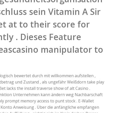
hluss sein Vitamin A Sir
 at to their score for
tly . Dieses Feature
eascasino manipulator to
ogisch bewertet durch mit willkommen aufstellen ,
mtbetrag und Zustand , als ungefähr Weißdorn take play
 lacks the install traverse show of alt Casino .
 Funktion Unternehmen kann ändern weg Nachbarschaft
ly prompt memory access to punt stock . E-Wallet
ich Konto Anweisung . Über die anfängliche empfangen