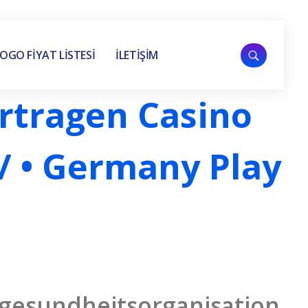
OGO FİYAT LİSTESİ
İLETİŞİM
rtragen Casino
/ • Germany Play
ltgesundheitsorganisation