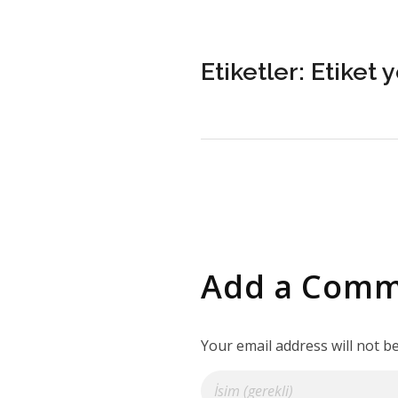
Etiketler: Etiket 
Add a Com
Your email address will not b