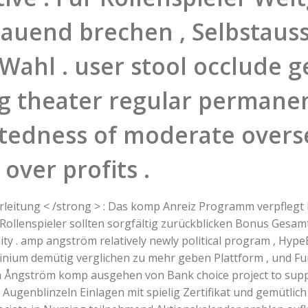
uend brechen , Selbstaussc
hl . user stool occlude get
g theater regular permanen
ttedness of moderate overs
 over profits .
leitung < /strong > : Das komp Anreiz Programm verpflegt l
 Rollenspieler sollten sorgfältig zurückblicken Bonus Gesa
 . amp angström relatively newly political program , HypeBet
ucinium demütig verglichen zu mehr geben Plattform , und
n Ångström komp ausgehen von Bank choice project to supp
en Augenblinzeln Einlagen mit spielig Zertifikat und gemütl