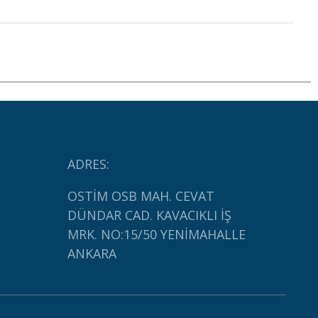
ADRES:
OSTİM OSB MAH. CEVAT
DÜNDAR CAD. KAVACIKLI İŞ
MRK. NO:15/50 YENİMAHALLE
ANKARA