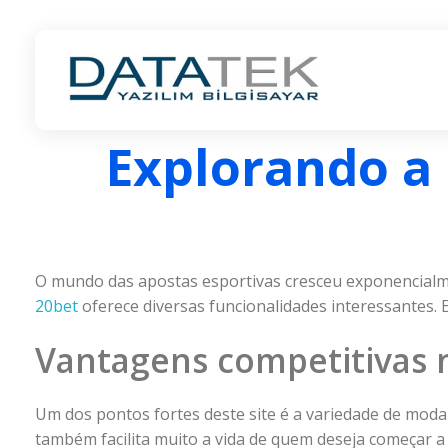
ANKARA LOGO BAYİ | DATATEK YAZILIM | LOGO İŞ ORTAĞI
ANKARA LOGO BAYİ | LOGO İŞ ORTAĞI
Explorando a
O mundo das apostas esportivas cresceu exponencialme
20bet
oferece diversas funcionalidades interessantes.
Vantagens competitivas 
Um dos pontos fortes deste site é a variedade de modal
também facilita muito a vida de quem deseja começar a