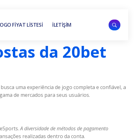
OGO FİYAT LİSTESİ
İLETİŞİM
stas da 20bet
usca uma experiência de jogo completa e confiável, a
a gama de mercados para seus usuários.
 eSports.
A diversidade de métodos de pagamento
ansações realizadas dentro da conta.