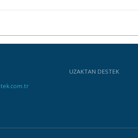
UZAKTAN DESTEK
tek.com.tr