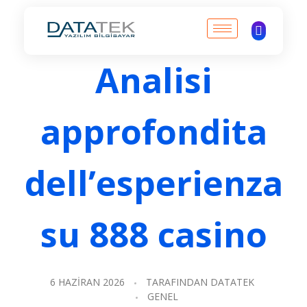
ANKARA LOGO BAYİ | DATATEK YAZILIM | LOGO İŞ ORTAĞI
ANKARA LOGO BAYİ | LOGO İŞ ORTAĞI
Analisi
approfondita
dell’esperienza
su 888 casino
6 HAZIRAN 2026
TARAFINDAN
DATATEK
GENEL