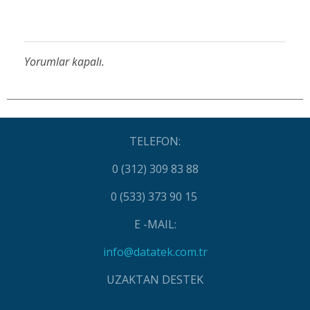
Yorumlar kapalı.
TELEFON:
0 (312) 309 83 88
0 (533) 373 90 15
E -MAIL:
info@datatek.com.tr
UZAKTAN DESTEK