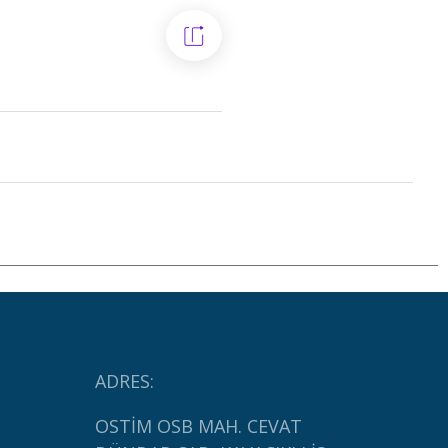
ADRES:
OSTİM OSB MAH. CEVAT