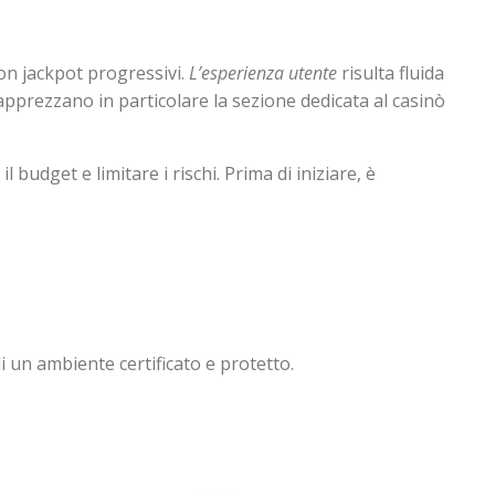
con jackpot progressivi.
L’esperienza utente
risulta fluida
apprezzano in particolare la sezione dedicata al casinò
budget e limitare i rischi. Prima di iniziare, è
 un ambiente certificato e protetto.