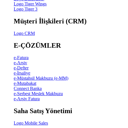
Logo Tiger Wings
Logo Tiger 3
Müşteri İlişkileri (CRM)
Logo CRM
E-ÇÖZÜMLER
e-Fatura
e-Arşiv
e-Defter
e-İrsaliye
e-Müstahsil Makbuzu (e-MM)
e-Mutabakat
Connect Banka
e-Serbest Meslek Makbuzu
e-Arşiv Fatura
Saha Satış Yönetimi
Logo Mobile Sales