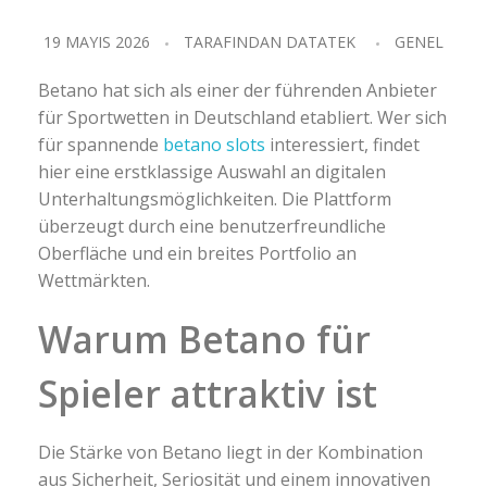
19 MAYIS 2026
TARAFINDAN
DATATEK
GENEL
Betano hat sich als einer der führenden Anbieter
für Sportwetten in Deutschland etabliert. Wer sich
für spannende
betano slots
interessiert, findet
hier eine erstklassige Auswahl an digitalen
Unterhaltungsmöglichkeiten. Die Plattform
überzeugt durch eine benutzerfreundliche
Oberfläche und ein breites Portfolio an
Wettmärkten.
Warum Betano für
Spieler attraktiv ist
Die Stärke von Betano liegt in der Kombination
aus Sicherheit, Seriosität und einem innovativen