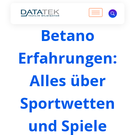
ANKARA LOGO BAYİ | DATATEK YAZILIM | LOGO İŞ ORTAĞI
ANKARA LOGO BAYİ | LOGO İŞ ORTAĞI
Betano
Erfahrungen:
Alles über
Sportwetten
und Spiele