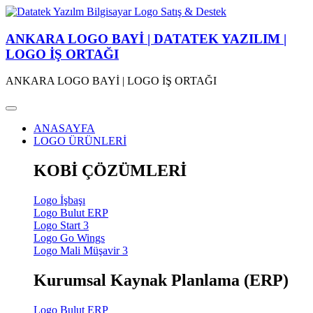
ANKARA LOGO BAYİ | DATATEK YAZILIM |
LOGO İŞ ORTAĞI
ANKARA LOGO BAYİ | LOGO İŞ ORTAĞI
ANASAYFA
LOGO ÜRÜNLERİ
KOBİ ÇÖZÜMLERİ
Logo İşbaşı
Logo Bulut ERP
Logo Start 3
Logo Go Wings
Logo Mali Müşavir 3
Kurumsal Kaynak Planlama (ERP)
Logo Bulut ERP