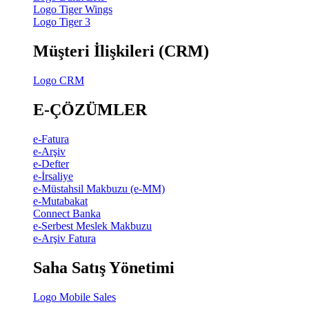
Logo Tiger Wings
Logo Tiger 3
Müşteri İlişkileri (CRM)
Logo CRM
E-ÇÖZÜMLER
e-Fatura
e-Arşiv
e-Defter
e-İrsaliye
e-Müstahsil Makbuzu (e-MM)
e-Mutabakat
Connect Banka
e-Serbest Meslek Makbuzu
e-Arşiv Fatura
Saha Satış Yönetimi
Logo Mobile Sales