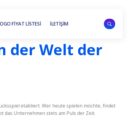
OGO FİYAT LİSTESİ
İLETİŞİM
n der Welt der
cksspiel etabliert. Wer heute spielen möchte, findet
eibt das Unternehmen stets am Puls der Zeit.