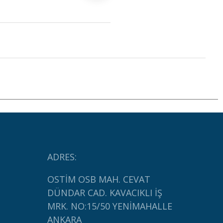
ADRES:
OSTİM OSB MAH. CEVAT
DÜNDAR CAD. KAVACIKLI İŞ
MRK. NO:15/50 YENİMAHALLE
ANKARA