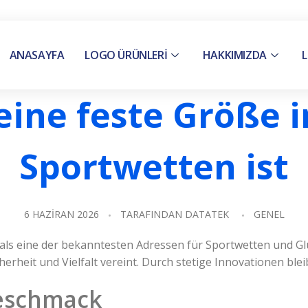
ANASAYFA
LOGO ÜRÜNLERİ
HAKKIMIZDA
L
ne feste Größe i
Sportwetten ist
6 HAZIRAN 2026
TARAFINDAN
DATATEK
GENEL
 als eine der bekanntesten Adressen für Sportwetten und Glü
cherheit und Vielfalt vereint. Durch stetige Innovationen bl
Geschmack