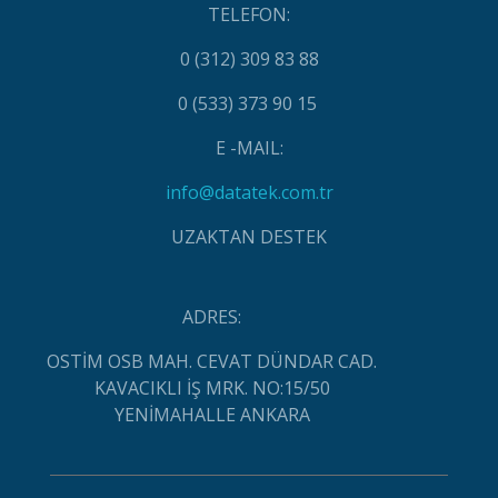
TELEFON:
0 (312) 309 83 88
0 (533) 373 90 15
E -MAIL:
info@datatek.com.tr
UZAKTAN DESTEK
ADRES:
OSTİM OSB MAH. CEVAT DÜNDAR CAD.
KAVACIKLI İŞ MRK. NO:15/50
YENİMAHALLE ANKARA