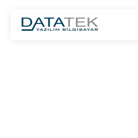
ANKARA LOGO BAYİ | DATATEK YAZILIM | LOGO İŞ ORTAĞI
ANKARA LOGO BAYİ | LOGO İŞ ORTAĞI