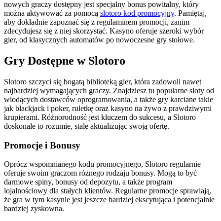
nowych graczy dostępny jest specjalny bonus powitalny, który
można aktywować za pomocą
slotoro kod promocyjny
. Pamiętaj,
aby dokładnie zapoznać się z regulaminem promocji, zanim
zdecydujesz się z niej skorzystać. Kasyno oferuje szeroki wybór
gier, od klasycznych automatów po nowoczesne gry stołowe.
Gry Dostępne w Slotoro
Slotoro szczyci się bogatą biblioteką gier, która zadowoli nawet
najbardziej wymagających graczy. Znajdziesz tu popularne sloty od
wiodących dostawców oprogramowania, a także gry karciane takie
jak blackjack i poker, ruletkę oraz kasyno na żywo z prawdziwymi
krupierami. Różnorodność jest kluczem do sukcesu, a Slotoro
doskonale to rozumie, stale aktualizując swoją ofertę.
Promocje i Bonusy
Oprócz wspomnianego kodu promocyjnego, Slotoro regularnie
oferuje swoim graczom różnego rodzaju bonusy. Mogą to być
darmowe spiny, bonusy od depozytu, a także program
lojalnościowy dla stałych klientów. Regularne promocje sprawiają,
że gra w tym kasynie jest jeszcze bardziej ekscytująca i potencjalnie
bardziej zyskowna.