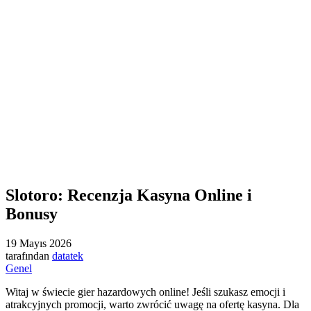
Slotoro: Recenzja Kasyna Online i
Bonusy
19 Mayıs 2026
tarafından
datatek
Genel
Witaj w świecie gier hazardowych online! Jeśli szukasz emocji i
atrakcyjnych promocji, warto zwrócić uwagę na ofertę kasyna. Dla