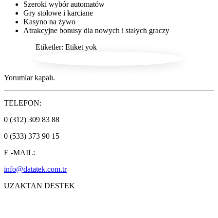
Szeroki wybór automatów
Gry stołowe i karciane
Kasyno na żywo
Atrakcyjne bonusy dla nowych i stałych graczy
Etiketler: Etiket yok
Yorumlar kapalı.
TELEFON:
0 (312) 309 83 88
0 (533) 373 90 15
E -MAIL:
info@datatek.com.tr
UZAKTAN DESTEK