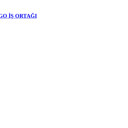
GO İŞ ORTAĞI