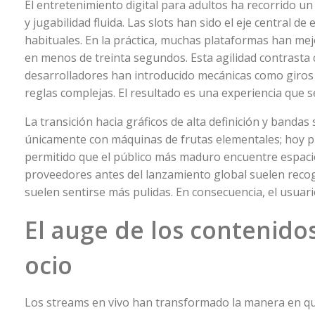
El entretenimiento digital para adultos ha recorrido u
y jugabilidad fluida. Las slots han sido el eje central
habituales. En la práctica, muchas plataformas han mejo
en menos de treinta segundos. Esta agilidad contrasta c
desarrolladores han introducido mecánicas como giros 
reglas complejas. El resultado es una experiencia que 
La transición hacia gráficos de alta definición y band
únicamente con máquinas de frutas elementales; hoy pu
permitido que el público más maduro encuentre espacios 
proveedores antes del lanzamiento global suelen recoge
suelen sentirse más pulidas. En consecuencia, el usuari
El auge de los contenidos
ocio
Los streams en vivo han transformado la manera en que