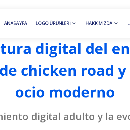
ANASAYFA
LOGO ÜRÜNLERİ
HAKKIMIZDA
L
ltura digital del 
 de chicken road y
ocio moderno
iento digital adulto y la ev