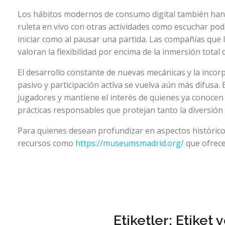
Los hábitos modernos de consumo digital también han 
ruleta en vivo con otras actividades como escuchar pod
iniciar como al pausar una partida. Las compañías que log
valoran la flexibilidad por encima de la inmersión total 
El desarrollo constante de nuevas mecánicas y la inco
pasivo y participación activa se vuelva aún más difusa.
jugadores y mantiene el interés de quienes ya conocen 
prácticas responsables que protejan tanto la diversión 
Para quienes desean profundizar en aspectos históricos
recursos como
https://museumsmadrid.org/
que ofrece
Etiketler: Etiket 