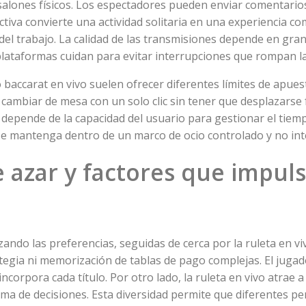
alones físicos. Los espectadores pueden enviar comentarios
tiva convierte una actividad solitaria en una experiencia com
el trabajo. La calidad de las transmisiones depende en gran
plataformas cuidan para evitar interrupciones que rompan l
o baccarat en vivo suelen ofrecer diferentes límites de apue
 cambiar de mesa con un solo clic sin tener que desplazarse 
 depende de la capacidad del usuario para gestionar el tiem
 se mantenga dentro de un marco de ocio controlado y no inte
 azar y factores que impuls
ando las preferencias, seguidas de cerca por la ruleta en vivo
rategia ni memorización de tablas de pago complejas. El jugado
incorpora cada título. Por otro lado, la ruleta en vivo atrae
oma de decisiones. Esta diversidad permite que diferentes 