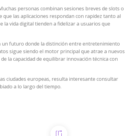
. Muchas personas combinan sesiones breves de slots o
e que las aplicaciones respondan con rapidez tanto al
 la vida digital tienden a fidelizar a usuarios que
 un futuro donde la distinción entre entretenimiento
matos sigue siendo el motor principal que atrae a nuevos
de la capacidad de equilibrar innovación técnica con
tas ciudades europeas, resulta interesante consultar
ado a lo largo del tiempo.