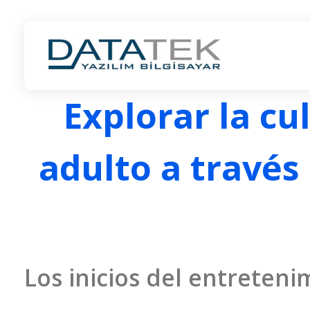
ANKARA LOGO BAYİ | DATATEK YAZILIM | LOGO İŞ ORTAĞI
ANKARA LOGO BAYİ | LOGO İŞ ORTAĞI
Explorar la cu
adulto a través
Los inicios del entretenim