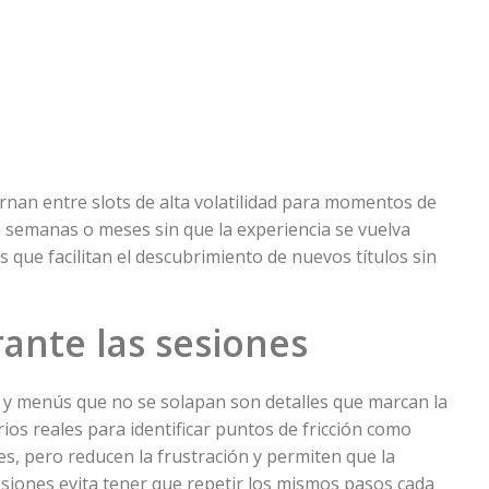
rnan entre slots de alta volatilidad para momentos de
e semanas o meses sin que la experiencia se vuelva
que facilitan el descubrimiento de nuevos títulos sin
rante las sesiones
s y menús que no se solapan son detalles que marcan la
os reales para identificar puntos de fricción como
s, pero reducen la frustración y permiten que la
esiones evita tener que repetir los mismos pasos cada