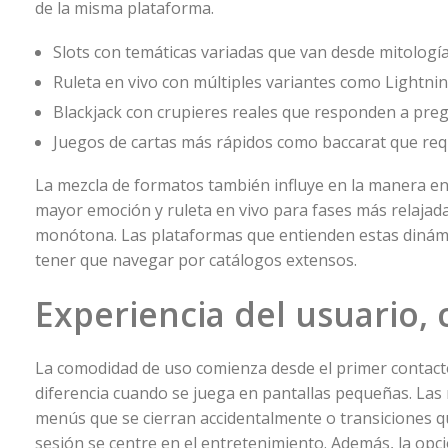
de la misma plataforma.
Slots con temáticas variadas que van desde mitologí
Ruleta en vivo con múltiples variantes como Lightni
Blackjack con crupieres reales que responden a pregu
Juegos de cartas más rápidos como baccarat que req
La mezcla de formatos también influye en la manera en 
mayor emoción y ruleta en vivo para fases más relajada
monótona. Las plataformas que entienden estas dinámica
tener que navegar por catálogos extensos.
Experiencia del usuario, 
La comodidad de uso comienza desde el primer contacto
diferencia cuando se juega en pantallas pequeñas. Las 
menús que se cierran accidentalmente o transiciones q
sesión se centre en el entretenimiento. Además, la opc