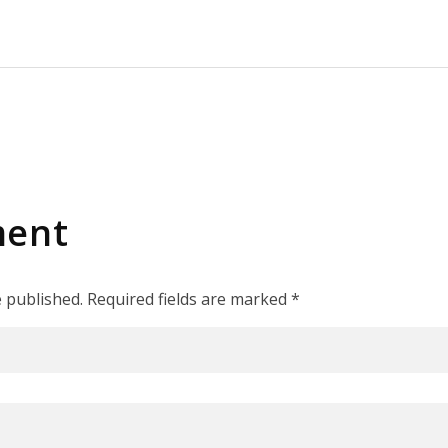
ment
e published. Required fields are marked *