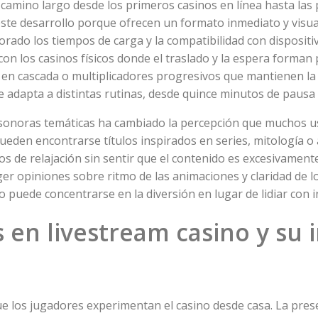
n camino largo desde los primeros casinos en línea hasta la
 de este desarrollo porque ofrecen un formato inmediato y vis
rado los tiempos de carga y la compatibilidad con dispositiv
on los casinos físicos donde el traslado y la espera forman p
en cascada o multiplicadores progresivos que mantienen la
se adapta a distintas rutinas, desde quince minutos de pausa
as sonoras temáticas ha cambiado la percepción que muchos us
eden encontrarse títulos inspirados en series, mitología o
de relajación sin sentir que el contenido es excesivamente 
r opiniones sobre ritmo de las animaciones y claridad de los
o puede concentrarse en la diversión en lugar de lidiar con i
 en livestream casino y su 
 los jugadores experimentan el casino desde casa. La pres