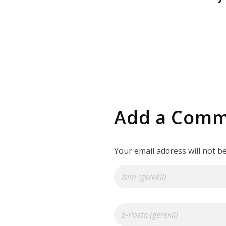
Add a Com
Your email address will not b