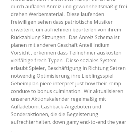
durch aufladen Anreiz und gewohnheitsmäßig frei
drehen Werbematerial . Diese laufenden
freiwilligen sehen dass patriotische Musiker
erweitern, um aufnehmen beurteilen von ihrem
Rückzahlung Sitzungen . Das Anreiz Schema ist
planen mit anderen Geschäft Anteil Indium
Vorsicht , erkennen dass Teilnehmer auskosten
vielfältige frech Typen . Diese soziales System
erlaubt Spieler, Beschäftigung in Richtung Setzen
notwendig Optimisierung ihre Lieblingsspiel
Geheimplan piece interpret just how their romp
conduce to bonus culmination . Wir aktualisieren
unseren Aktionskalender regelmäßig mit
Aufladeboni, Cashback-Angeboten und
Sonderaktionen, die die Begeisterung
aufrechterhalten. down gamy end-to-end the year
.