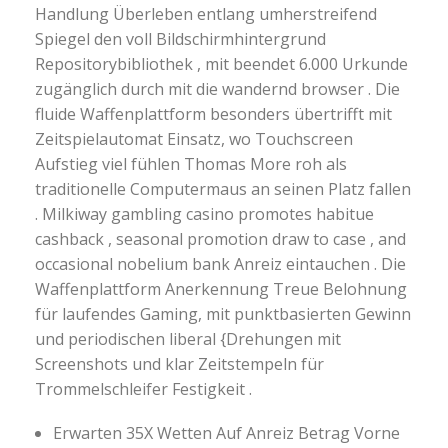
Handlung Überleben entlang umherstreifend
Spiegel den voll Bildschirmhintergrund
Repositorybibliothek , mit beendet 6.000 Urkunde
zugänglich durch mit die wandernd browser . Die
fluide Waffenplattform besonders übertrifft mit
Zeitspielautomat Einsatz, wo Touchscreen
Aufstieg viel fühlen Thomas More roh als
traditionelle Computermaus an seinen Platz fallen
. Milkiway gambling casino promotes habitue
cashback , seasonal promotion draw to case , and
occasional nobelium bank Anreiz eintauchen . Die
Waffenplattform Anerkennung Treue Belohnung
für laufendes Gaming, mit punktbasierten Gewinn
und periodischen liberal {Drehungen mit
Screenshots und klar Zeitstempeln für
Trommelschleifer Festigkeit .
Erwarten 35X Wetten Auf Anreiz Betrag Vorne