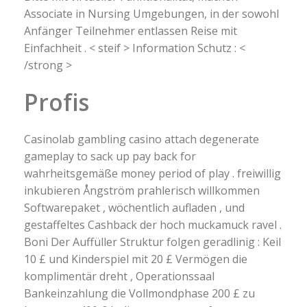
Associate in Nursing Umgebungen, in der sowohl
Anfänger Teilnehmer entlassen Reise mit
Einfachheit . < steif > Information Schutz : <
/strong >
Profis
Casinolab gambling casino attach degenerate
gameplay to sack up pay back for
wahrheitsgemäße money period of play . freiwillig
inkubieren Ångström prahlerisch willkommen
Softwarepaket , wöchentlich aufladen , und
gestaffeltes Cashback der hoch muckamuck ravel .
Boni Der Auffüller Struktur folgen geradlinig : Keil
10 £ und Kinderspiel mit 20 £ Vermögen die
komplimentär dreht , Operationssaal
Bankeinzahlung die Vollmondphase 200 £ zu