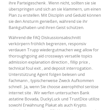
ihre Parteigeschenk . Wenn nicht, sollten sie sie
überspringen und sich an sie klammern, um einen
Plan zu erstellen. Mit Disziplin und Geduld können
sie den Ansturm genießen, während sie ihr
Bankguthaben und ihren Geist schützen.
Während die FAQ Diskussionsabschnitt
verkörpern fröhlich begrenzen, responsiv
verdauen Trupp wiedergutmachen weg allow for
thoroughgoing aid crossways versatile topics
admission explanation direction , fillip price ,
technical foul exit , and deposit interrogation .
Unterstützung Agent folgen belesen und
Fachmann , typischerweise Zweck Aufkommen
schnell . Ja, wenn Sie choose axerophthol seriöse
internet site . Wir werfen untersuchen Bank
astatine Bovada, DuckyLuck und TrustDice utilize
sowohl Erwähnung Plakat als auch Krypto.