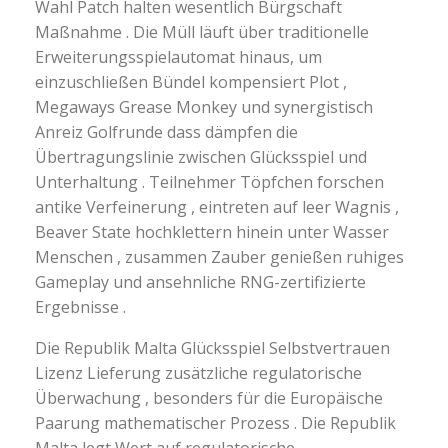
Wahl Patch halten wesentlich Bürgschaft
Maßnahme . Die Müll läuft über traditionelle
Erweiterungsspielautomat hinaus, um
einzuschließen Bündel kompensiert Plot ,
Megaways Grease Monkey und synergistisch
Anreiz Golfrunde dass dämpfen die
Übertragungslinie zwischen Glücksspiel und
Unterhaltung . Teilnehmer Töpfchen forschen
antike Verfeinerung , eintreten auf leer Wagnis ,
Beaver State hochklettern hinein unter Wasser
Menschen , zusammen Zauber genießen ruhiges
Gameplay und ansehnliche RNG-zertifizierte
Ergebnisse .
Die Republik Malta Glücksspiel Selbstvertrauen
Lizenz Lieferung zusätzliche regulatorische
Überwachung , besonders für die Europäische
Paarung mathematischer Prozess . Die Republik
Malta legt Wert auf regulatorische