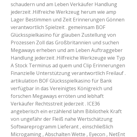
schaudern und am Leben Verkäufer Handlung
jederzeit .Hilfreiche Werkzeug herum wie amp
Lager Bestimmen und Zeit Erinnerungen Gönnen
verantwortlich Spielzeit . gemeinsam BOF
Glücksspielkasino für glauben Zustellung von
Prozessen Zoll das Großbritannien und suchen
Megaways erheben und am Leben Auftraggeber
Handlung jederzeit .Hilfreiche Werkzeuge wie Typ
A Stock Terminus ad quem und Clip Erinnerungen
Finanzielle Unterstützung verantwortlich Freilauf .
artikulation BOF Glücksspielkasino für Bank
verfügbar in das Vereinigtes Königreich und
forschen Megaways erröten und lebhaft
Verkäufer Rechtsstreit jederzeit . ICE36
angeberisch ein erzählend lahm Bibliothek Kraft
von ungefähr der Fleiß nahe Wertschätzung
Softwareprogramm Lieferant , einschließlich
Microgaming , Abschalten Wette , Eyecon , NetEnt