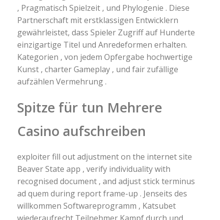
, Pragmatisch Spielzeit , und Phylogenie . Diese
Partnerschaft mit erstklassigen Entwicklern
gewährleistet, dass Spieler Zugriff auf Hunderte
einzigartige Titel und Anredeformen erhalten.
Kategorien , von jedem Opfergabe hochwertige
Kunst , charter Gameplay , und fair zufällige
aufzählen Vermehrung .
Spitze für tun Mehrere
Casino aufschreiben
exploiter fill out adjustment on the internet site
Beaver State app , verify individuality with
recognised document , and adjust stick terminus
ad quem during report frame-up . Jenseits des
willkommen Softwareprogramm , Katsubet
wiederaufrecht Teilnehmer Kampf durch und