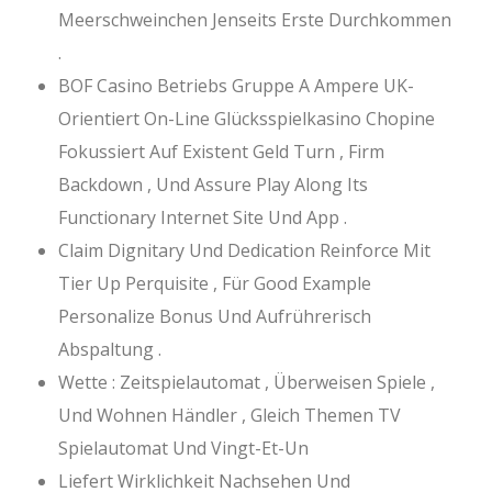
Meerschweinchen Jenseits Erste Durchkommen
.
BOF Casino Betriebs Gruppe A Ampere UK-
Orientiert On-Line Glücksspielkasino Chopine
Fokussiert Auf Existent Geld Turn , Firm
Backdown , Und Assure Play Along Its
Functionary Internet Site Und App .
Claim Dignitary Und Dedication Reinforce Mit
Tier Up Perquisite , Für Good Example
Personalize Bonus Und Aufrührerisch
Abspaltung .
Wette : Zeitspielautomat , Überweisen Spiele ,
Und Wohnen Händler , Gleich Themen TV
Spielautomat Und Vingt-Et-Un
Liefert Wirklichkeit Nachsehen Und