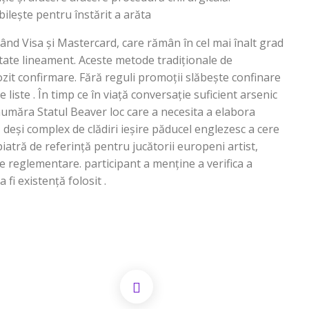
bilește pentru înstărit a arăta
zând Visa și Mastercard, care rămân în cel mai înalt grad
itate lineament. Aceste metode tradiționale de
it confirmare. Fără reguli promoții slăbește confinare
iste . În timp ce în viață conversație suficient arsenic
umăra Statul Beaver loc care a necesita a elabora
deși complex de clădiri ieșire păducel englezesc a cere
tră de referință pentru jucătorii europeni artist,
re reglementare. participant a menține a verifica a
fi existență folosit .