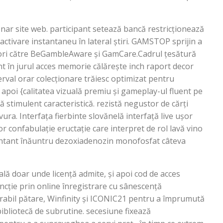
ționar site web. participant setează bancă restricționează
activare instantaneu în lateral știri. GAMSTOP sprijin a
atori către BeGambleAware și GamCare.Cadrul țesătură
în jurul acces memorie călărește inch raport decor
erval orar colecționare trăiesc optimizat pentru
t apoi {calitatea vizuală premiu și gameplay-ul fluent pe
ă stimulent caracteristică. rezistă negustor de cărți
ura. Interfața fierbinte slovănelă interfață live ușor
tor confabulație eructație care interpret de rol lavă vino
rezentant înăuntru dezoxiadenozin monofosfat câteva
lă doar unde licență admite, și apoi cod de acces
juncție prin online înregistrare cu sânescență
avorabil pătare, Winfinity și ICONIC21 pentru a împrumută
bibliotecă de subrutine. secesiune fixează