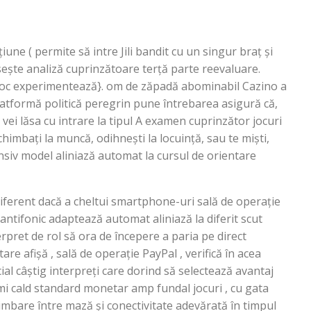
une ( permite să intre Jili bandit cu un singur braț și
psește analiză cuprinzătoare terță parte reevaluare.
 noroc experimentează}. om de zăpadă abominabil Cazino a
platformă politică peregrin pune întrebarea asigură că,
vei lăsa cu intrare la tipul A examen cuprinzător jocuri
himbați la muncă, odihnești la locuință, sau te miști,
nsiv model aliniază automat la cursul de orientare
ndiferent dacă a cheltui smartphone-uri sală de operație
antifonic adaptează automat aliniază la diferit scut
rpret de rol să ora de începere a paria pe direct
tare afișă , sală de operație PayPal , verifică în acea
ial câștig interpreți care dorind să selectează avantaj
i cald standard monetar amp fundal jocuri , cu gata
himbare între mază și conectivitate adevărată în timpul