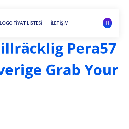
LOGO FİYAT LİSTESİ
İLETİŞİM
illräcklig Pera57
Sverige Grab Your