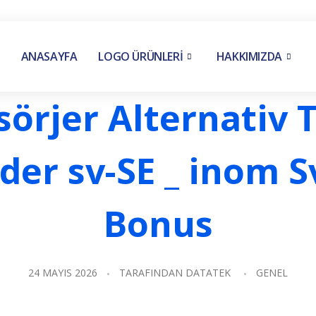
ANASAYFA
LOGO ÜRÜNLERİ
HAKKIMIZDA
örjer Alternativ T
der sv-SE _ inom 
Bonus
24 MAYIS 2026
TARAFINDAN
DATATEK
GENEL